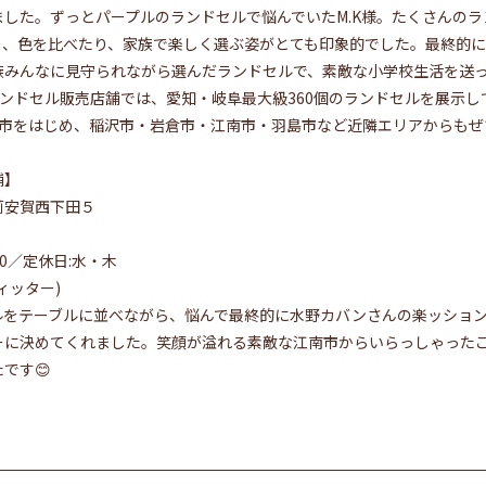
した。ずっとパープルのランドセルで悩んでいたM.K様。たくさんの
り、色を比べたり、家族で楽しく選ぶ姿がとても印象的でした。最終的に
族みんなに見守られながら選んだランドセルで、素敵な小学校生活を送
のランドセル販売店舗では、愛知・岐阜最大級360個のランドセルを展示
宮市をはじめ、稲沢市・岩倉市・江南市・羽島市など近隣エリアからもぜ
舗】
苅安賀西下田５
:00／定休日:水・木
ィッター)
ルをテーブルに並べながら、悩んで最終的に水野カバンさんの楽ッショ
ーに決めてくれました。笑顔が溢れる素敵な江南市からいらっしゃった
です😊