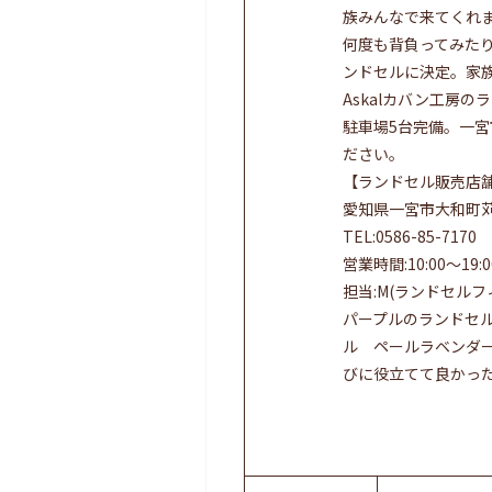
族みんなで来てくれま
何度も背負ってみた
ンドセルに決定。家
Askalカバン工房
駐車場5台完備。一
ださい。
【ランドセル販売店
愛知県一宮市大和町
TEL:0586-85-7170
営業時間:10:00〜19
担当:M(ランドセルフ
パープルのランドセ
ル ペールラベンダ
びに役立てて良かった