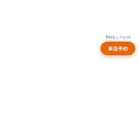
予約なしでもOK
来店予約
AREA
近くのランドセル販売ペー
ジ
愛知・岐阜・三重エリアの各市町からAskalカバン工房へのアクセス情報をご覧いただけます。