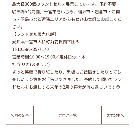
最大級360個のランドセルを展示しています。予約不要・
駐車場5台完備。一宮市をはじめ、稲沢市・岩倉市・江南
市・羽島市など近隣エリアからもぜひお気軽にお越しくだ
さい。
【ランドセル販売店舗】
愛知県一宮市大和町苅安賀西下田５
TEL:0586-85-7170
営業時間:10:00〜19:00／定休日:水・木
担当:リカ(スタッフ)
ずっと笑顔で折り紙したり、黒板にお絵描きしたりとても
楽しいラン方をお手伝いできました。予約して頂いたラン
ドセルをお渡しする来年の2月の再会が待ち遠しいです😊
前の記事
ブログ一覧
次の記事