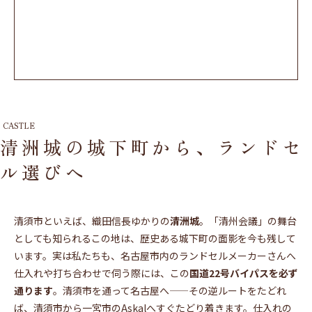
CASTLE
清洲城の城下町から、ランドセ
ル選びへ
清須市といえば、織田信長ゆかりの
清洲城
。「清州会議」の舞台
としても知られるこの地は、歴史ある城下町の面影を今も残して
います。実は私たちも、名古屋市内のランドセルメーカーさんへ
仕入れや打ち合わせで伺う際には、この
国道22号バイパスを必ず
通ります
。清須市を通って名古屋へ——その逆ルートをたどれ
ば、清須市から一宮市のAskalへすぐたどり着きます。仕入れの