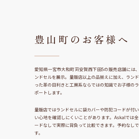
豊山町のお客様へ
愛知県一宮市大和町苅安賀西下田5の販売店舗には、
ンドセルを展示。量販店以上の品揃えに加え、ラン
った革の目利きと工房系ならではの知識でお子様の
ポートします。
量販店ではランドセルに袋カバーや防犯コードが付
い心地を確認しにくいことがあります。Askalでは
全
ードなしで実際に背負って比較
できます。予約なし
す。